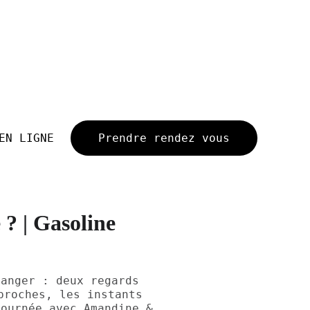
EN LIGNE
Prendre rendez vous
? | Gasoline
hanger : deux regards
proches, les instants
journée avec Amandine &